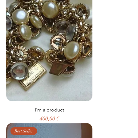
I'm a product
Prezzo
400,00 €
Best Seller